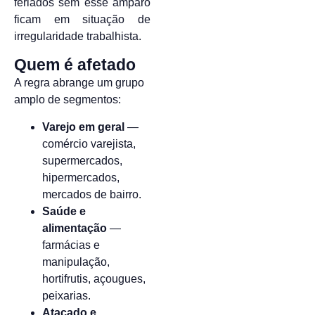
feriados sem esse amparo
ficam em situação de
irregularidade trabalhista.
Quem é afetado
A regra abrange um grupo
amplo de segmentos:
Varejo em geral
—
comércio varejista,
supermercados,
hipermercados,
mercados de bairro.
Saúde e
alimentação
—
farmácias e
manipulação,
hortifrutis, açougues,
peixarias.
Atacado e