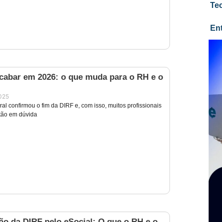
Te
En
acabar em 2026: o que muda para o RH e o
025
al confirmou o fim da DIRF e, com isso, muitos profissionais
tão em dúvida
ão da DIRF pelo eSocial: O que o RH e o