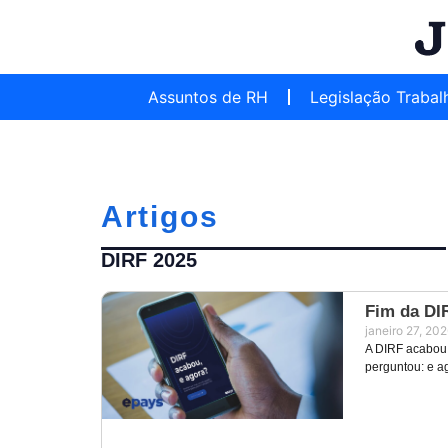
Assuntos de RH
Legislação Trabal
Artigos
DIRF 2025
Fim da DI
janeiro 27, 20
A DIRF acabou,
perguntou: e a