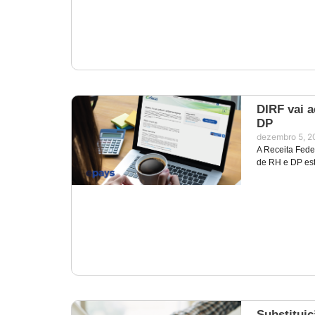
DIRF vai 
DP
dezembro 5, 2
A Receita Feder
de RH e DP es
Substituiç