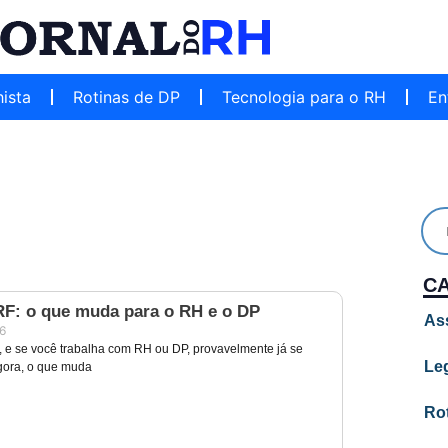
hista
Rotinas de DP
Tecnologia para o RH
En
C
RF: o que muda para o RH e o DP
As
26
 e se você trabalha com RH ou DP, provavelmente já se
Leg
gora, o que muda
Ro