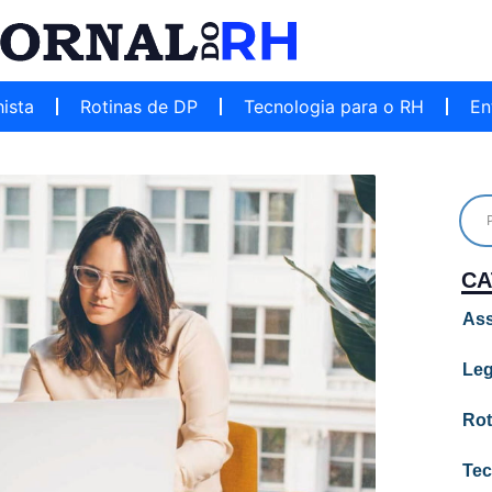
hista
Rotinas de DP
Tecnologia para o RH
En
CA
Ass
Leg
Rot
Tec