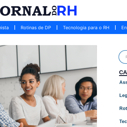
hista
Rotinas de DP
Tecnologia para o RH
En
CA
Ass
Leg
Rot
Tec