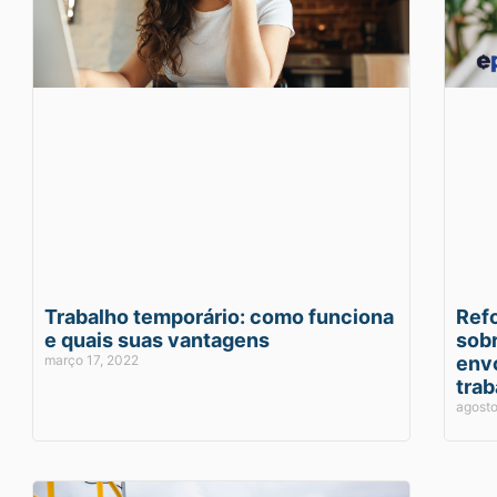
Trabalho temporário: como funciona
Ref
e quais suas vantagens
sobr
março 17, 2022
env
trab
agosto