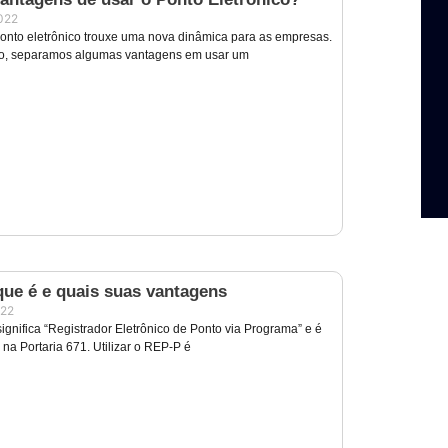
022
ponto eletrônico trouxe uma nova dinâmica para as empresas.
o, separamos algumas vantagens em usar um
que é e quais suas vantagens
022
ignifica “Registrador Eletrônico de Ponto via Programa” e é
na Portaria 671. Utilizar o REP-P é