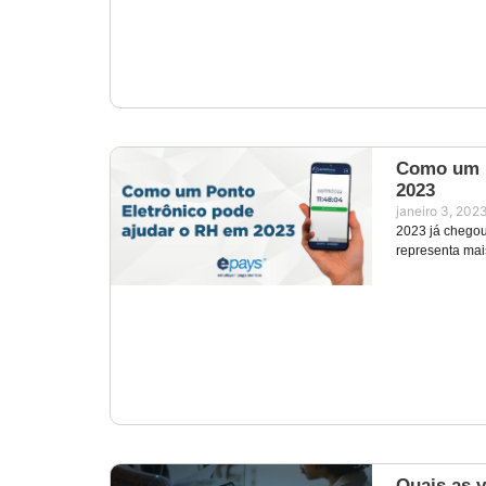
Como um P
2023
janeiro 3, 202
2023 já chegou
representa mai
Quais as 