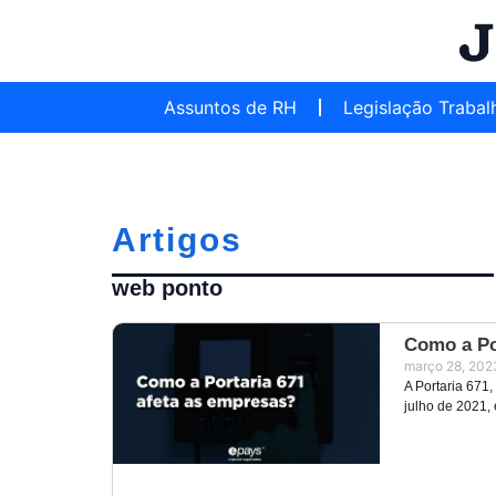
Assuntos de RH
Legislação Trabal
Artigos
web ponto
Como a Po
março 28, 202
A Portaria 671
julho de 2021,