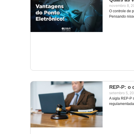
novembro 8, 2
O controle de 
Pensando niss
REP-P: o 
setembro 5, 2
A sigla REP-P s
regulamentada 