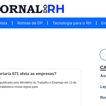
hista
Rotinas de DP
Tecnologia para o RH
En
C
rtaria 671 afeta as empresas?
As
3
, publicada pelo Ministério do Trabalho e Emprego em 13 de
Leg
 estabelece novas regras para
Ro