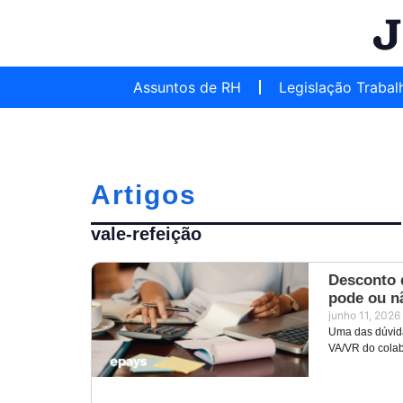
Assuntos de RH
Legislação Trabal
Artigos
vale-refeição
Desconto 
pode ou n
junho 11, 2026
Uma das dúvid
VA/VR do colab