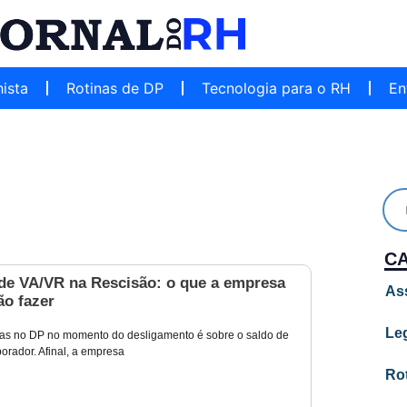
hista
Rotinas de DP
Tecnologia para o RH
En
C
de VA/VR na Rescisão: o que a empresa
As
ão fazer
Leg
as no DP no momento do desligamento é sobre o saldo de
orador. Afinal, a empresa
Ro