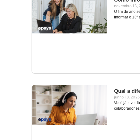
novembro 13, 
O fim do ano s
informar o 13º 
Qual a dif
junho 18, 2025
Você já teve d
colaborador es