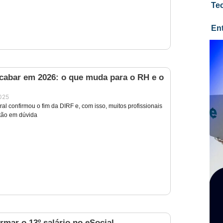
Te
En
acabar em 2026: o que muda para o RH e o
025
al confirmou o fim da DIRF e, com isso, muitos profissionais
tão em dúvida
mar o 13º salário no eSocial