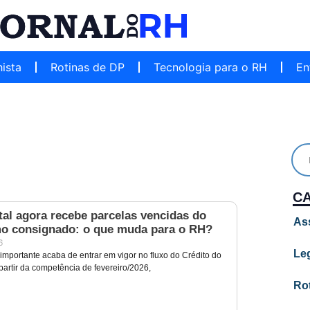
hista
Rotinas de DP
Tecnologia para o RH
En
C
al agora recebe parcelas vencidas do
As
o consignado: o que muda para o RH?
6
Leg
portante acaba de entrar em vigor no fluxo do Crédito do
partir da competência de fevereiro/2026,
Ro