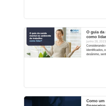
O guia da 
como lida
junho 28, 202
Considerando o
identificados,
desânimo, sen
Como um S
financeiro