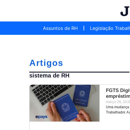
Assuntos de RH
Legislação Trabal
Artigos
sistema de RH
FGTS Digit
empréstim
março 26, 202
Uma mudança im
Trabalhador. A 