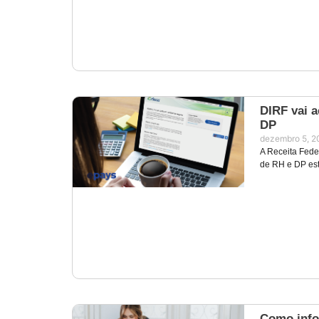
DIRF vai 
DP
dezembro 5, 2
A Receita Feder
de RH e DP es
Como infor