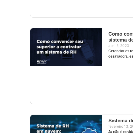
Como conv
sistema d
abril 5, 2023
Gerenciar os 
desafiadora, e
Sistema d
fevereiro 13, 
Já não é novid