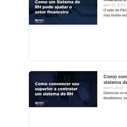
abril 25, 2023
O setor de Rec
mas muitas vez
Como conv
sistema d
abril 5, 2023
Gerenciar os 
desafiadora, e