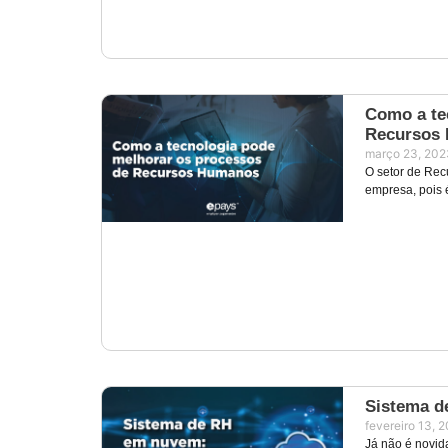
Como a te
Recursos
março 23, 202
O setor de Re
empresa, pois 
Sistema d
fevereiro 13, 
Já não é novid