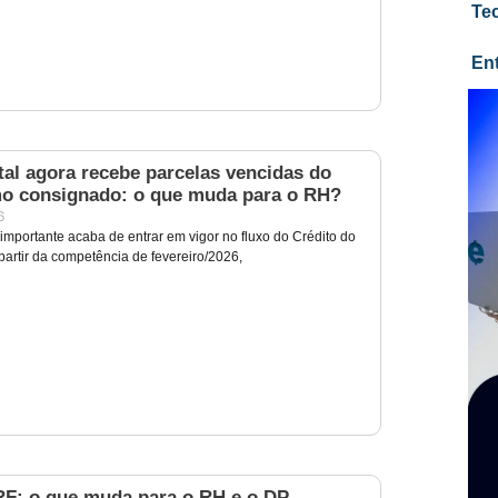
Te
En
al agora recebe parcelas vencidas do
o consignado: o que muda para o RH?
6
portante acaba de entrar em vigor no fluxo do Crédito do
partir da competência de fevereiro/2026,
RF: o que muda para o RH e o DP