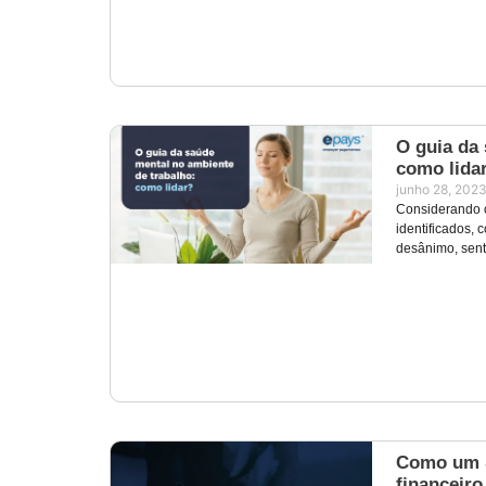
O guia da 
como lida
junho 28, 202
Considerando o
identificados,
desânimo, sen
Como um S
financeiro