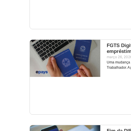
FGTS Digit
empréstim
março 26, 202
Uma mudança im
Trabalhador. A 
Fim da DI