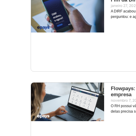
janeiro 27, 20
A DIRF acabou,
perguntou: e a
Flowpays: 
empresa
novembro 7, 2
O RH possui vá
delas precisa 