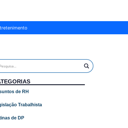
tretenimento
ATEGORIAS
suntos de RH
islação Trabalhista
tinas de DP