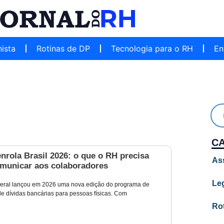
hista
Rotinas de DP
Tecnologia para o RH
En
C
rola Brasil 2026: o que o RH precisa
As
omunicar aos colaboradores
Leg
eral lançou em 2026 uma nova edição do programa de
e dívidas bancárias para pessoas físicas. Com
Ro