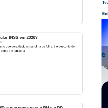
Te
En
ular INSS em 2026?
2026
nto que gera dúvidas na rotina de folha, é o desconto do
 como ele funciona
RF: o que muda para o RH e o DP