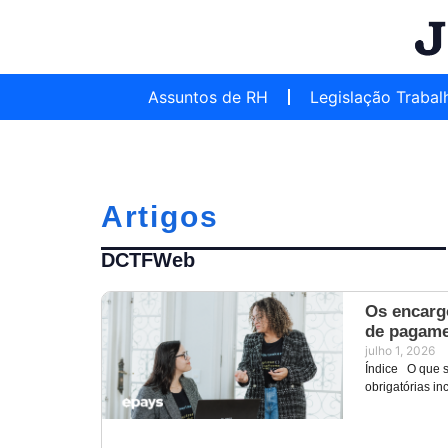
Assuntos de RH
Legislação Trabal
Artigos
DCTFWeb
Os encarg
de pagam
julho 1, 2026
Índice O que s
obrigatórias i