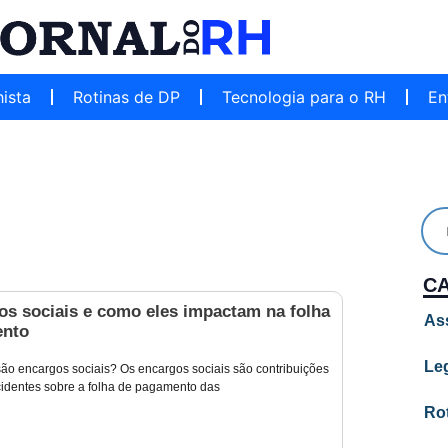
hista
Rotinas de DP
Tecnologia para o RH
En
C
os sociais e como eles impactam na folha
As
ento
Leg
ão encargos sociais? Os encargos sociais são contribuições
ncidentes sobre a folha de pagamento das
Ro