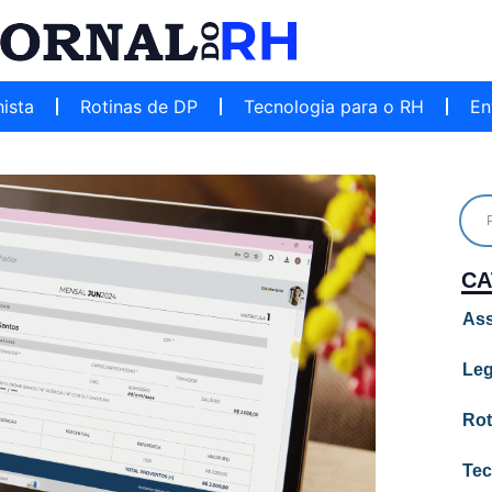
hista
Rotinas de DP
Tecnologia para o RH
En
CA
Ass
Leg
Rot
Tec