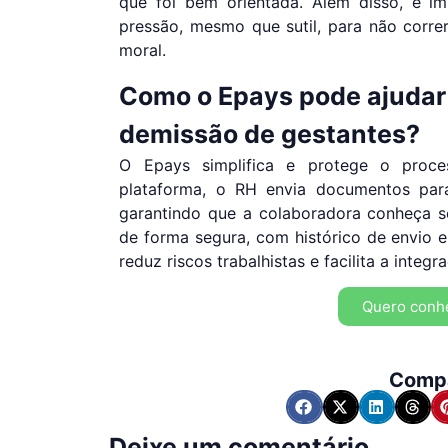
que foi bem orientada. Além disso, é i
pressão, mesmo que sutil, para não corre
moral.
Como o Epays pode ajudar
demissão de gestantes?
O Epays simplifica e protege o proc
plataforma, o RH envia documentos para 
garantindo que a colaboradora conheça se
de forma segura, com histórico de envio e
reduz riscos trabalhistas e facilita a integr
Quero conh
Compa
Deixe um comentário