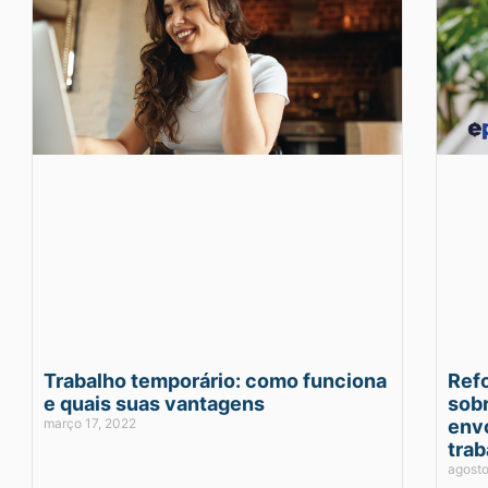
Trabalho temporário: como funciona
Ref
e quais suas vantagens
sobr
março 17, 2022
env
trab
agosto