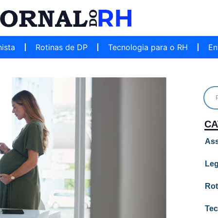
hista
Rotinas de DP
Tecnologia para o RH
En
CA
Ass
Leg
Rot
Tec