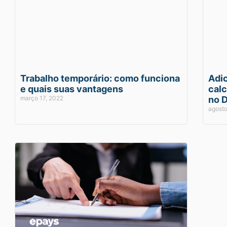
Trabalho temporário: como funciona
Adic
e quais suas vantagens
calc
março 17, 2022
no 
agosto