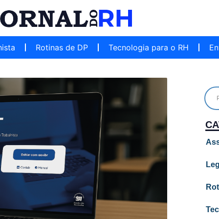
hista
Rotinas de DP
Tecnologia para o RH
En
CA
Ass
Leg
Rot
Tec