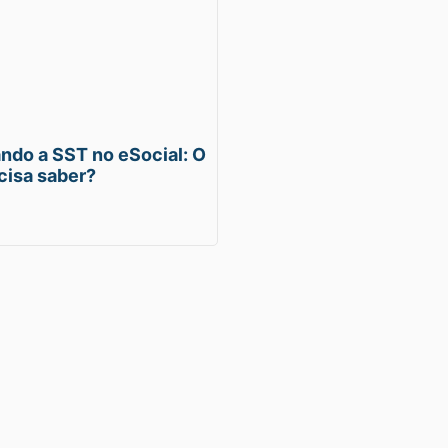
do a SST no eSocial: O
cisa saber?