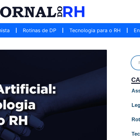
hista
Rotinas de DP
Tecnologia para o RH
En
CA
Ass
Leg
Rot
Tec