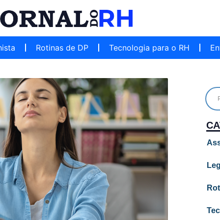
hista
Rotinas de DP
Tecnologia para o RH
En
CA
Ass
Leg
Rot
Tec