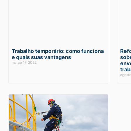
Trabalho temporário: como funciona
Ref
e quais suas vantagens
sobr
março 17, 2022
env
trab
agosto