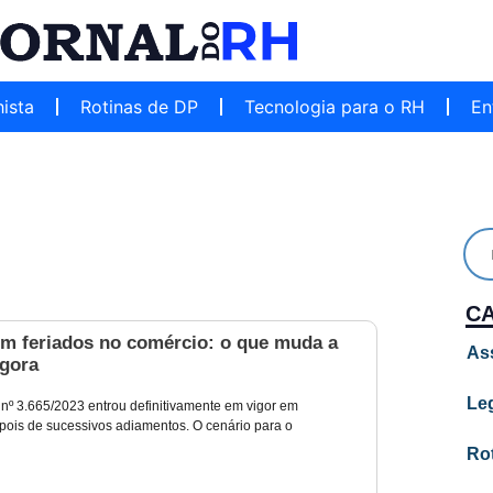
hista
Rotinas de DP
Tecnologia para o RH
En
C
em feriados no comércio: o que muda a
As
agora
Leg
 nº 3.665/2023 entrou definitivamente em vigor em
pois de sucessivos adiamentos. O cenário para o
Ro