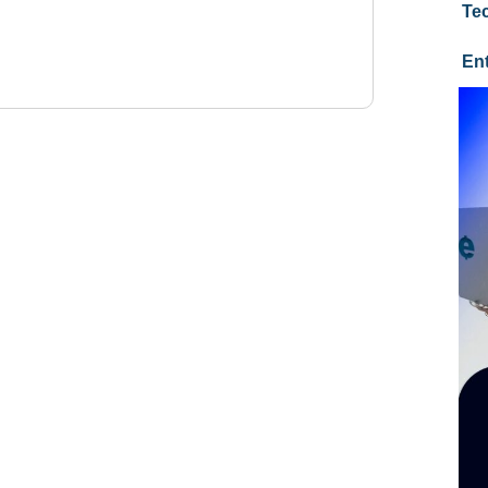
Te
En