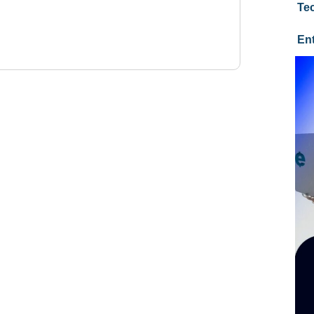
Te
En