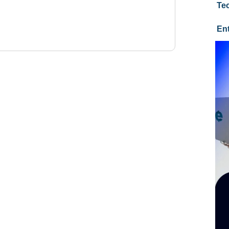
Te
En