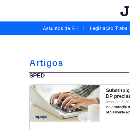
Assuntos de RH
Legislação Trabal
Artigos
SPED
Substituiç
DP precis
fevereiro 6, 2
A Declaração d
oficialmente ex