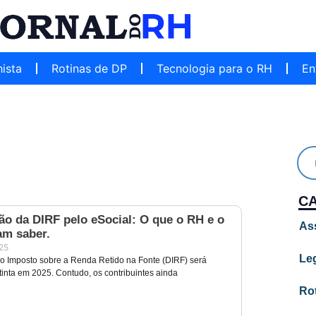
hista
Rotinas de DP
Tecnologia para o RH
En
C
ão da DIRF pelo eSocial: O que o RH e o
As
am saber.
025
Leg
o Imposto sobre a Renda Retido na Fonte (DIRF) será
tinta em 2025. Contudo, os contribuintes ainda
Ro