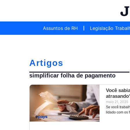
Assuntos de RH
Legislação Trabal
Artigos
simplificar folha de pagamento
Você sabi
atrasando
maio 21, 2025
Se você trabal
lidado com os