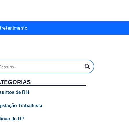
tretenimento
ATEGORIAS
suntos de RH
islação Trabalhista
tinas de DP