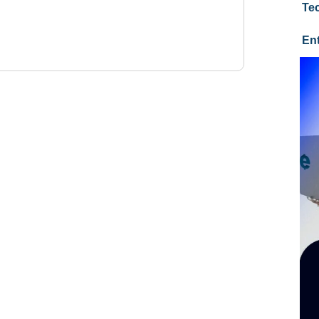
Te
En