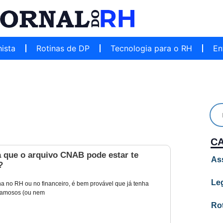
hista
Rotinas de DP
Tecnologia para o RH
En
C
a que o arquivo CNAB pode estar te
As
?
Leg
ha no RH ou no financeiro, é bem provável que já tenha
 famosos (ou nem
Ro