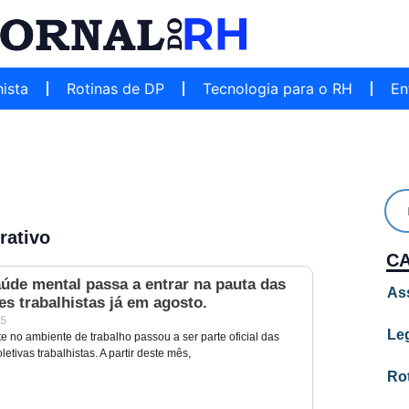
hista
Rotinas de DP
Tecnologia para o RH
En
rativo
C
úde mental passa a entrar na pauta das
As
s trabalhistas já em agosto.
25
Leg
e no ambiente de trabalho passou a ser parte oficial das
etivas trabalhistas. A partir deste mês,
Ro