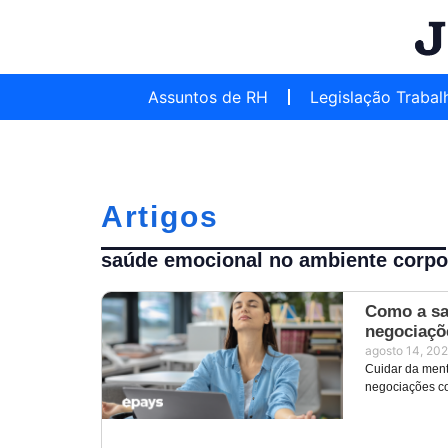
Assuntos de RH
Legislação Trabal
Artigos
saúde emocional no ambiente corpo
Como a sa
negociaçõe
agosto 14, 20
Cuidar da ment
negociações col