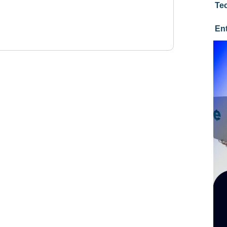
Te
En