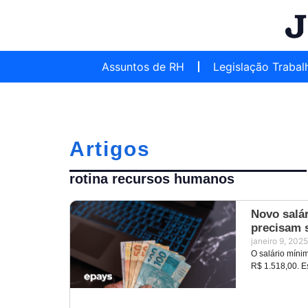
Assuntos de RH
Legislação Trabal
Artigos
rotina recursos humanos
Novo salá
precisam 
janeiro 9, 2025
O salário mínim
R$ 1.518,00. E