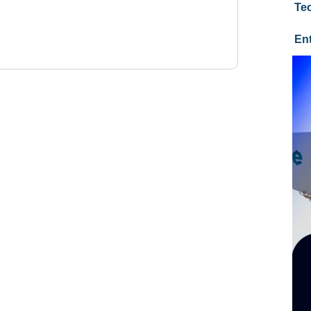
Te
En