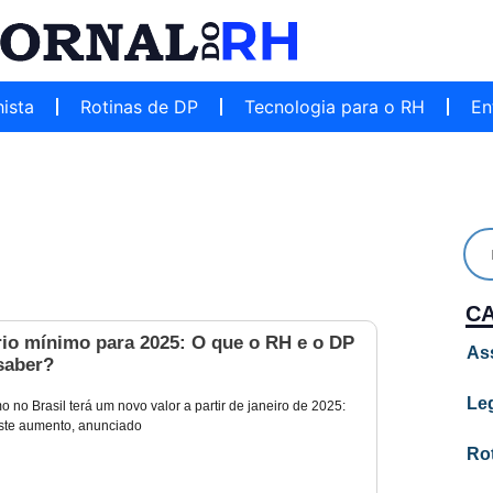
hista
Rotinas de DP
Tecnologia para o RH
En
C
rio mínimo para 2025: O que o RH e o DP
As
saber?
Leg
o no Brasil terá um novo valor a partir de janeiro de 2025:
ste aumento, anunciado
Ro