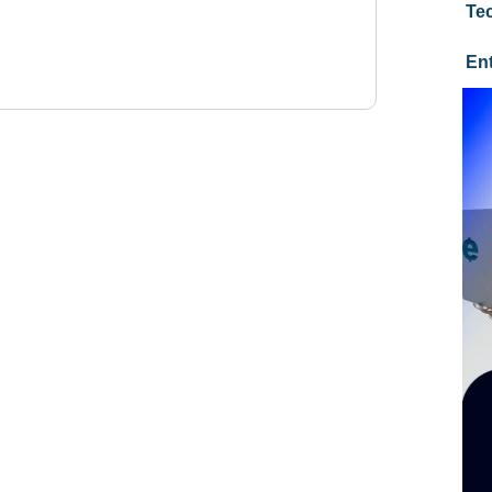
Te
En