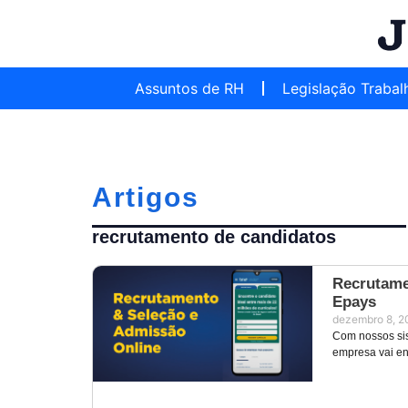
Assuntos de RH
Legislação Trabal
Artigos
recrutamento de candidatos
Recrutame
Epays
dezembro 8, 2
Com nossos si
empresa vai en