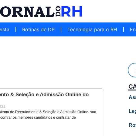
hista
Rotinas de DP
Tecnologia para o RH
En
C
nto & Seleção e Admissão Online do
As
022
Leg
stema de Recrutamento & Seleção e Admissão Online, sua
contrar os melhores candidatos e contratar de
Ro