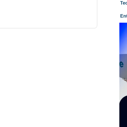
Te
En