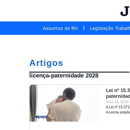
Assuntos de RH
Legislação Trabal
Artigos
licença-paternidade 2028
Lei nº 15.
paternidad
maio 19, 2026
A Lei nº 15.37
A norma amplia