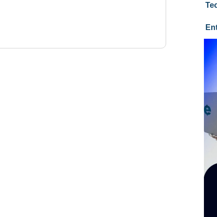
Te
En