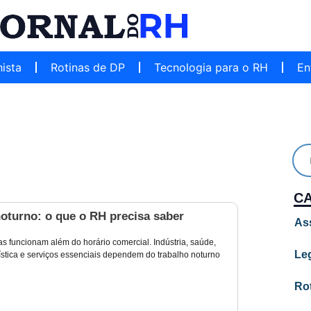
hista
Rotinas de DP
Tecnologia para o RH
En
C
oturno: o que o RH precisa saber
As
s funcionam além do horário comercial. Indústria, saúde,
Leg
ística e serviços essenciais dependem do trabalho noturno
Ro