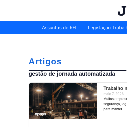
Assuntos de RH
Legislação Trabal
Artigos
gestão de jornada automatizada
Trabalho n
maio 7, 2026
Muitas empresa
segurança, log
para manter