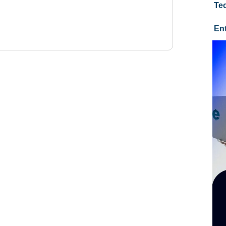
Te
En