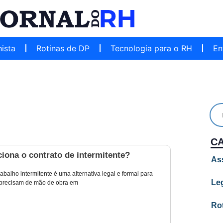
hista
Rotinas de DP
Tecnologia para o RH
En
C
iona o contrato de intermitente?
As
rabalho intermitente é uma alternativa legal e formal para
Leg
precisam de mão de obra em
Ro