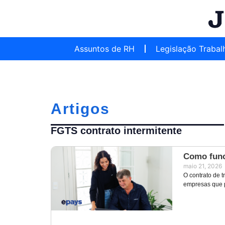
Assuntos de RH
Legislação Trabal
Artigos
FGTS contrato intermitente
Como func
maio 21, 2026
O contrato de t
empresas que 