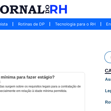
hista
Rotinas de DP
Tecnologia para o RH
En
C
 mínima para fazer estágio?
As
5
das surgem sobre os requisitos legais para a contratação de
Leg
specialmente em relação à idade mínima permitida.
Ro