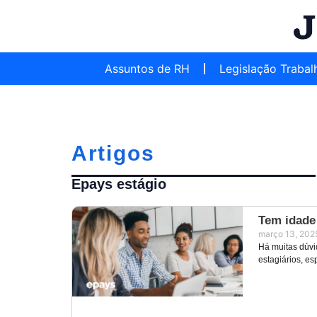
Assuntos de RH
Legislação Trabal
Artigos
Epays estágio
Tem idade
março 13, 202
Há muitas dúvi
estagiários, e