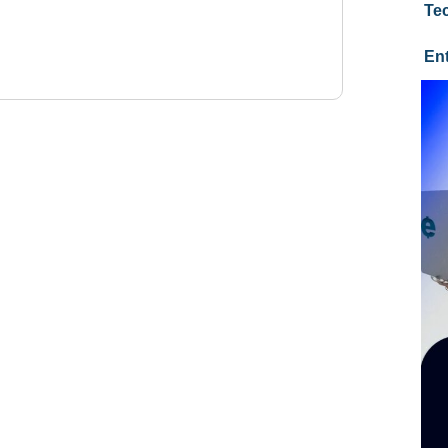
Te
En