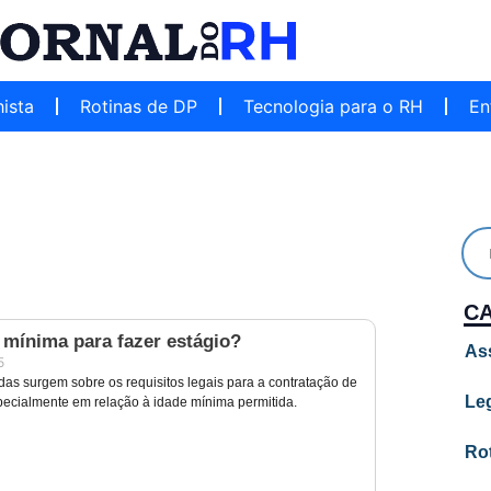
hista
Rotinas de DP
Tecnologia para o RH
En
C
 mínima para fazer estágio?
As
5
das surgem sobre os requisitos legais para a contratação de
Leg
specialmente em relação à idade mínima permitida.
Ro