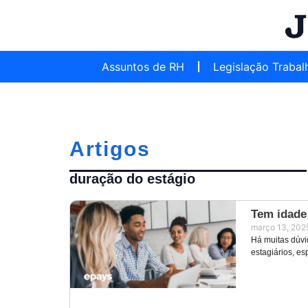
Assuntos de RH
Legislação Trabal
Artigos
duração do estágio
Tem idade
março 13, 202
Há muitas dúvi
estagiários, e