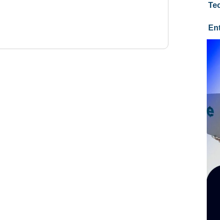
Te
En