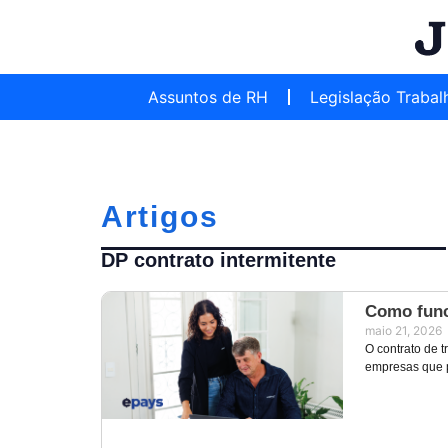
Assuntos de RH
Legislação Trabal
Artigos
DP contrato intermitente
Como func
maio 21, 2026
O contrato de t
empresas que 