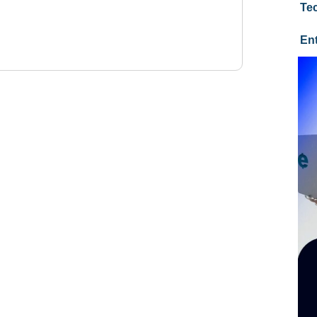
Te
En