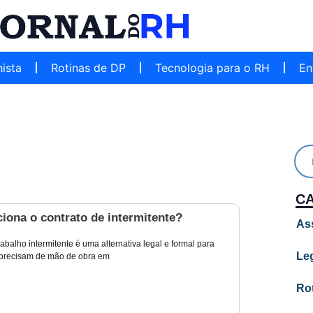
hista
Rotinas de DP
Tecnologia para o RH
En
C
iona o contrato de intermitente?
As
rabalho intermitente é uma alternativa legal e formal para
Leg
precisam de mão de obra em
Ro