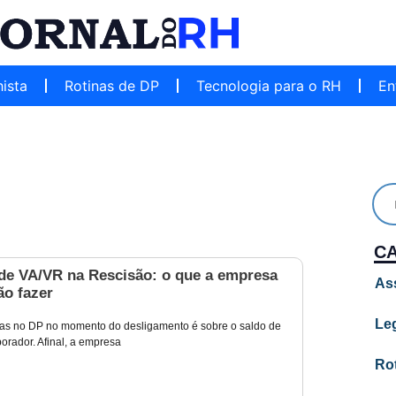
hista
Rotinas de DP
Tecnologia para o RH
En
C
de VA/VR na Rescisão: o que a empresa
As
ão fazer
Leg
as no DP no momento do desligamento é sobre o saldo de
orador. Afinal, a empresa
Ro