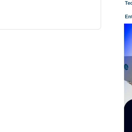
Te
En