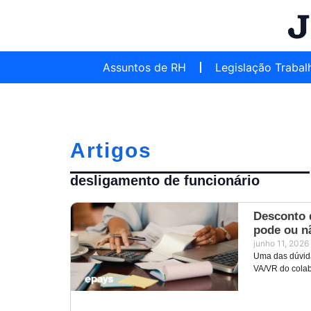
Assuntos de RH
Legislação Trabal
Artigos
desligamento de funcionário
Desconto 
pode ou n
junho 11, 2026
Uma das dúvid
VA/VR do colab