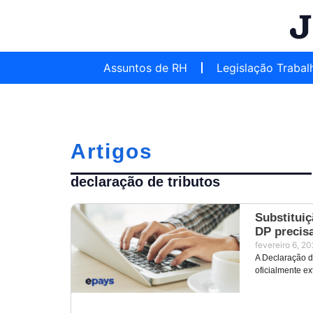
Assuntos de RH
Legislação Trabal
Artigos
declaração de tributos
Substituiç
DP precis
fevereiro 6, 2
A Declaração d
oficialmente ex