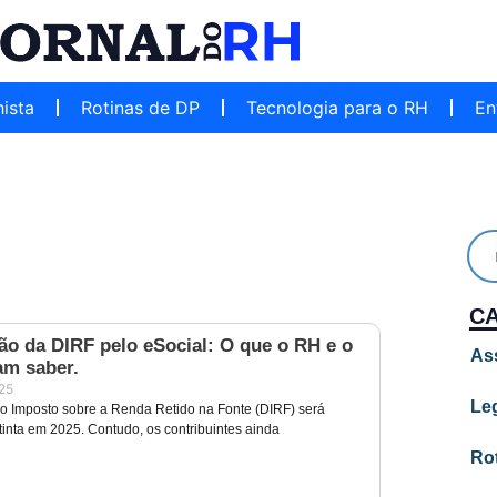
hista
Rotinas de DP
Tecnologia para o RH
En
C
ão da DIRF pelo eSocial: O que o RH e o
As
am saber.
025
Leg
o Imposto sobre a Renda Retido na Fonte (DIRF) será
tinta em 2025. Contudo, os contribuintes ainda
Ro