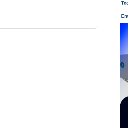
Te
En