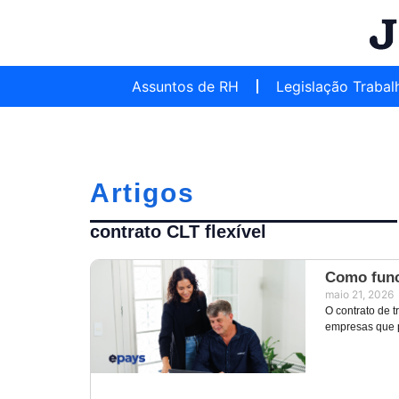
Assuntos de RH
Legislação Trabal
Artigos
contrato CLT flexível
Como func
maio 21, 2026
O contrato de t
empresas que 