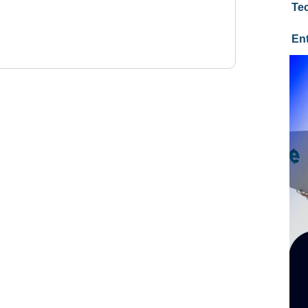
Te
En