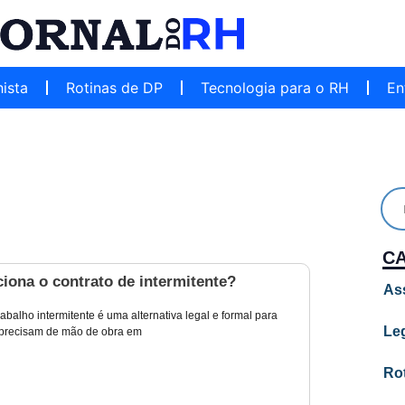
hista
Rotinas de DP
Tecnologia para o RH
En
C
iona o contrato de intermitente?
As
rabalho intermitente é uma alternativa legal e formal para
Leg
precisam de mão de obra em
Ro