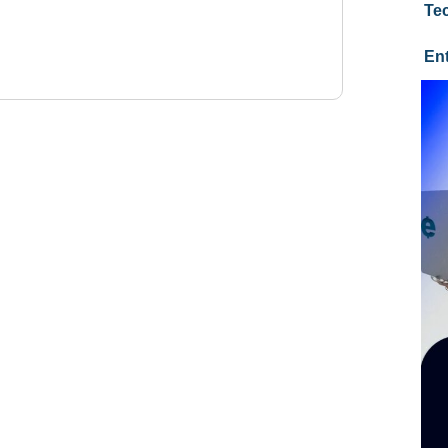
Te
En