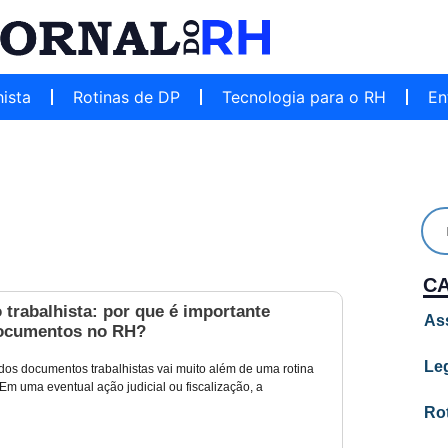
hista
Rotinas de DP
Tecnologia para o RH
En
C
 trabalhista: por que é importante
As
ocumentos no RH?
Leg
dos documentos trabalhistas vai muito além de uma rotina
 Em uma eventual ação judicial ou fiscalização, a
Ro