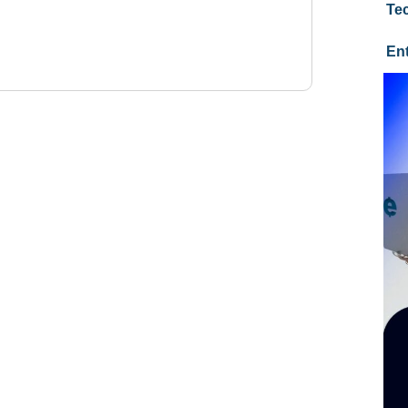
Te
En