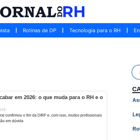
hista
Rotinas de DP
Tecnologia para o RH
En
C
acabar em 2026: o que muda para o RH e o
As
025
Leg
al confirmou o fim da DIRF e, com isso, muitos profissionais
tão em dúvida
Ro