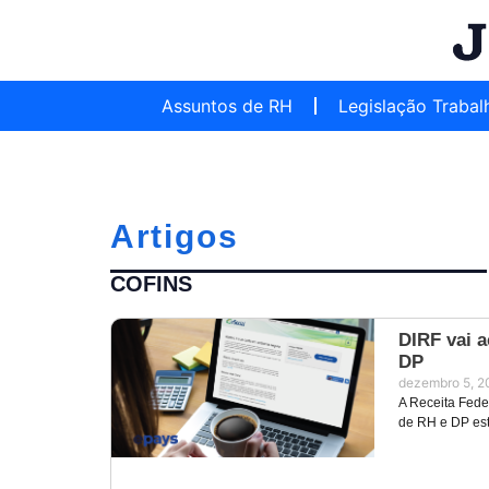
Assuntos de RH
Legislação Trabal
Artigos
COFINS
DIRF vai 
DP
dezembro 5, 2
A Receita Feder
de RH e DP es