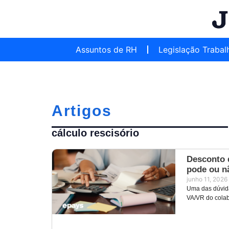
Assuntos de RH
Legislação Trabal
Artigos
cálculo rescisório
Desconto 
pode ou n
junho 11, 2026
Uma das dúvid
VA/VR do colab