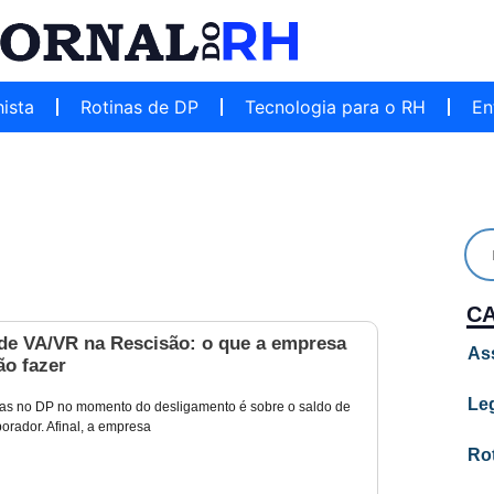
hista
Rotinas de DP
Tecnologia para o RH
En
C
de VA/VR na Rescisão: o que a empresa
As
ão fazer
Leg
as no DP no momento do desligamento é sobre o saldo de
orador. Afinal, a empresa
Ro