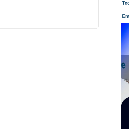
Te
En