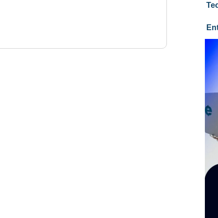
Te
En