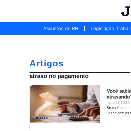
Assuntos de RH
Legislação Trabal
Artigos
atraso no pagamento
Você sabi
atrasando
maio 21, 2025
Se você trabal
lidado com os