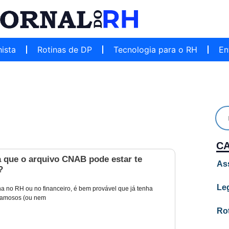
hista
Rotinas de DP
Tecnologia para o RH
En
C
a que o arquivo CNAB pode estar te
As
?
Leg
ha no RH ou no financeiro, é bem provável que já tenha
 famosos (ou nem
Ro