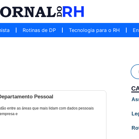
hista
Rotinas de DP
Tecnologia para o RH
En
C
epartamento Pessoal
As
tão entre as áreas que mais lidam com dados pessoais
Leg
 empresa e
Ro