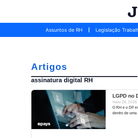
Assuntos de RH
Legislação Trabal
Artigos
assinatura digital RH
LGPD no D
maio 28, 2026
O RH e o DP es
dentro de uma