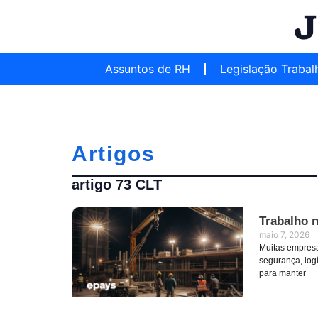
Assuntos de RH
Legislação Trabal
Artigos
artigo 73 CLT
Trabalho n
maio 7, 2026
Muitas empresa
segurança, log
para manter