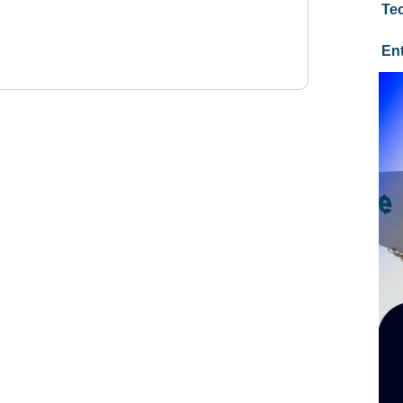
Te
En