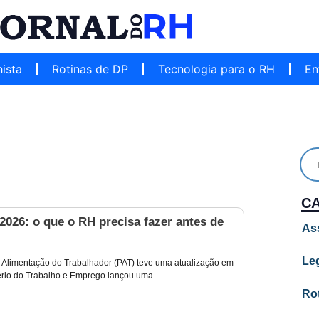
hista
Rotinas de DP
Tecnologia para o RH
En
C
026: o que o RH precisa fazer antes de
As
Leg
Alimentação do Trabalhador (PAT) teve uma atualização em
ério do Trabalho e Emprego lançou uma
Ro