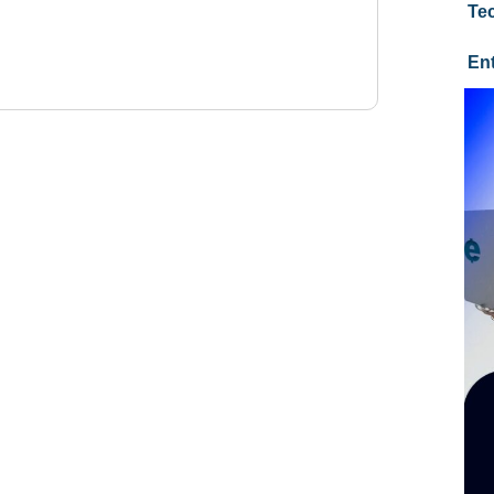
Te
En