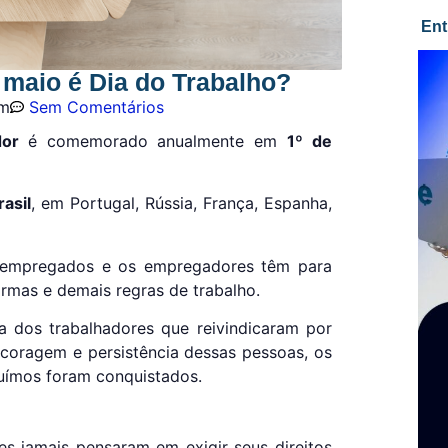
Ent
 maio é Dia do Trabalho?
am
Sem Comentários
ador
é comemorado anualmente em
1º de
asil
, em Portugal, Rússia, França, Espanha,
 empregados e os empregadores têm para
normas e demais regras de trabalho.
 dos trabalhadores que reivindicaram por
 coragem e persistência dessas pessoas, os
fruímos foram conquistados.
es jamais pensaram em exigir seus direitos