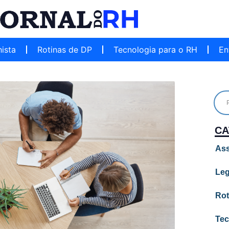
hista
Rotinas de DP
Tecnologia para o RH
En
CA
Ass
Leg
Rot
Tec