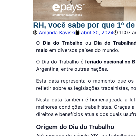
RH, você sabe por que 1º de
Amanda Kaviski
abril 30, 2024
11:07 
O
Dia do Trabalho
ou
Dia do Trabalh
maio
em diversos países do mundo.
O Dia do Trabalho é
feriado nacional no Br
Argentina, entre outras nações.
Esta data representa o momento que os
refletir sobre as legislações trabalhistas, 
Nesta data também é homenageada a luta
melhores condições trabalhistas. Graças à
direitos e benefícios atuais dos quais usu
Origem do Dia do Trabalho
Até meados do século XIX, os trabalhador