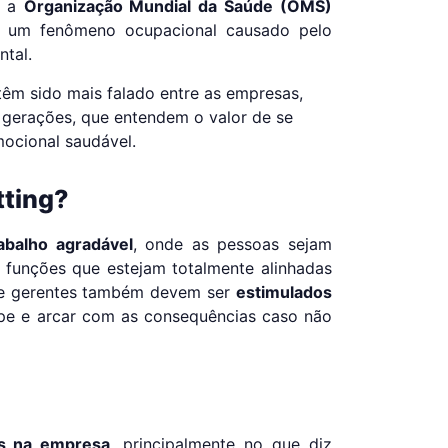
, a
Organização Mundial da Saúde (OMS)
o um fenômeno ocupacional causado pelo
ntal.
têm sido mais falado entre as empresas,
 gerações, que entendem o valor de se
mocional saudável.
tting?
balho agradável
, onde as pessoas sejam
de funções que estejam totalmente alinhadas
 e gerentes também devem ser
estimulados
pe e arcar com as consequências caso não
s na empresa
, principalmente no que diz