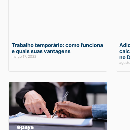
Trabalho temporário: como funciona
Adic
e quais suas vantagens
calc
março 17, 2022
no 
agosto