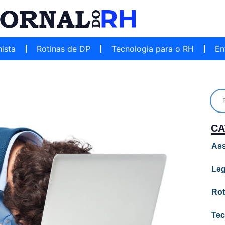
hista
Rotinas de DP
Tecnologia para o RH
En
CA
Ass
Leg
Rot
Tec