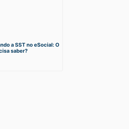
do a SST no eSocial: O
cisa saber?