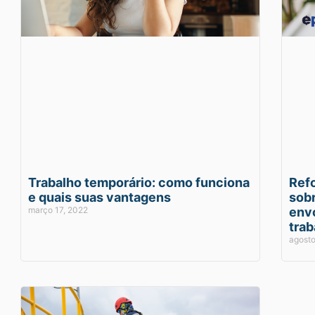
Trabalho temporário: como funciona
Ref
e quais suas vantagens
sobr
março 17, 2022
env
trab
agosto