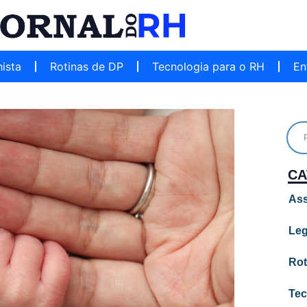
hista
Rotinas de DP
Tecnologia para o RH
En
CA
Ass
Leg
Rot
Tec