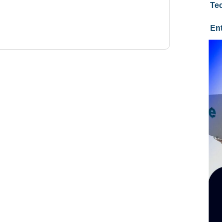
Te
En