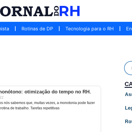
hista
Rotinas de DP
Tecnologia para o RH
En
C
monótono: otimização do tempo no RH.
As
022
s nós sabemos que, muitas vezes, a monotonia pode fazer
Leg
rotina de trabalho. Tarefas repetitivas
Ro