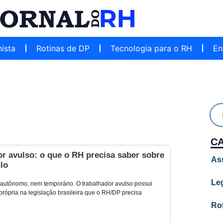
hista
Rotinas de DP
Tecnologia para o RH
En
C
r avulso: o que o RH precisa saber sobre
As
lo
Leg
utônomo, nem temporário. O trabalhador avulso possui
própria na legislação brasileira que o RH/DP precisa
Ro