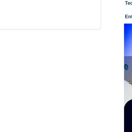
Te
En