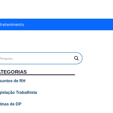
tretenimento
ATEGORIAS
suntos de RH
islação Trabalhista
tinas de DP