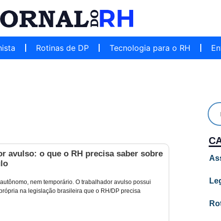
hista
Rotinas de DP
Tecnologia para o RH
En
C
r avulso: o que o RH precisa saber sobre
As
lo
Leg
utônomo, nem temporário. O trabalhador avulso possui
própria na legislação brasileira que o RH/DP precisa
Ro