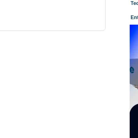
Te
En