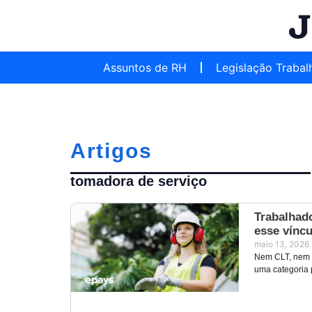
Assuntos de RH
Legislação Trabal
Artigos
tomadora de serviço
Trabalhado
esse víncu
maio 13, 2026
Nem CLT, nem a
uma categoria 