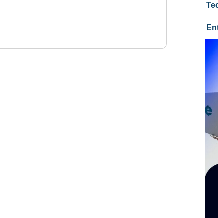
Te
En