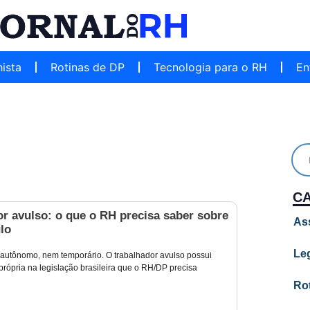
hista
Rotinas de DP
Tecnologia para o RH
En
C
r avulso: o que o RH precisa saber sobre
As
lo
Leg
utônomo, nem temporário. O trabalhador avulso possui
própria na legislação brasileira que o RH/DP precisa
Ro