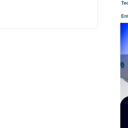
Te
En