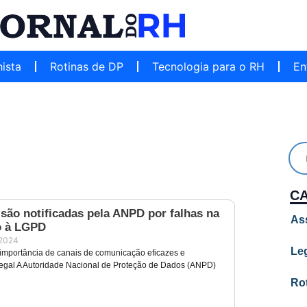
hista
Rotinas de DP
Tecnologia para o RH
En
C
são notificadas pela ANPD por falhas na
As
o à LGPD
 2024
Leg
 importância de canais de comunicação eficazes e
egal A Autoridade Nacional de Proteção de Dados (ANPD)
Ro