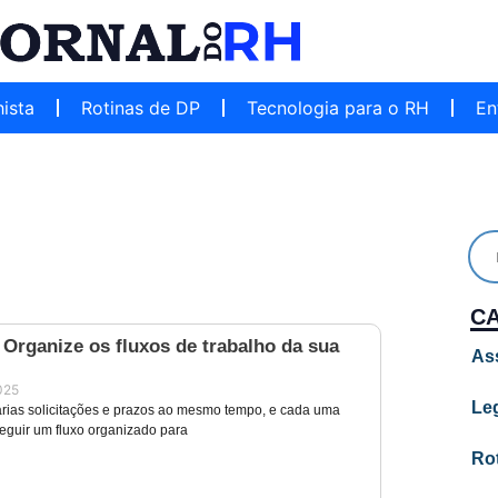
hista
Rotinas de DP
Tecnologia para o RH
En
C
Organize os fluxos de trabalho da sua
As
025
Leg
rias solicitações e prazos ao mesmo tempo, e cada uma
seguir um fluxo organizado para
Ro