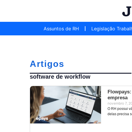
Assuntos de RH
Legislação Trabal
Artigos
software de workflow
Flowpays: 
empresa
novembro 7, 2
O RH possui vá
delas precisa 