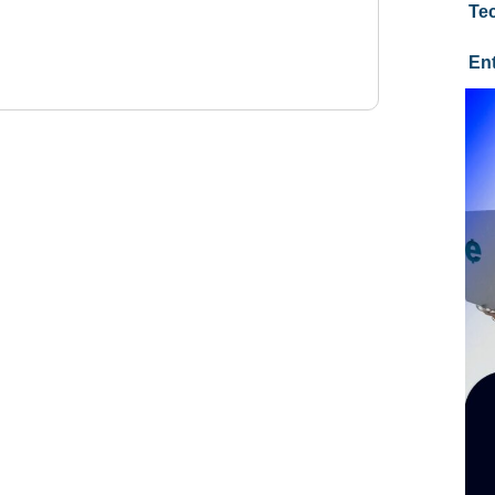
Te
En