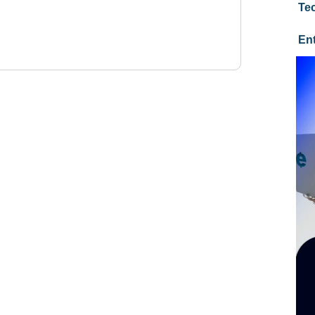
Te
En