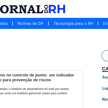
hista
Rotinas de DP
Tecnologia para o RH
En
C
mo no controle de ponto: um indicador
As
o para prevenção de riscos
Leg
empo, o relatório de absenteísmo foi visto por muitas
s como um relatório gerencial usado para conferir
Ro