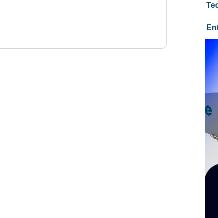
Te
En