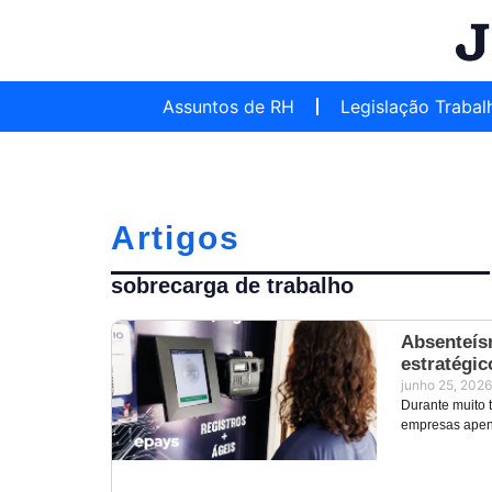
Assuntos de RH
Legislação Trabal
Artigos
sobrecarga de trabalho
Absenteís
estratégic
junho 25, 2026
Durante muito t
empresas apena