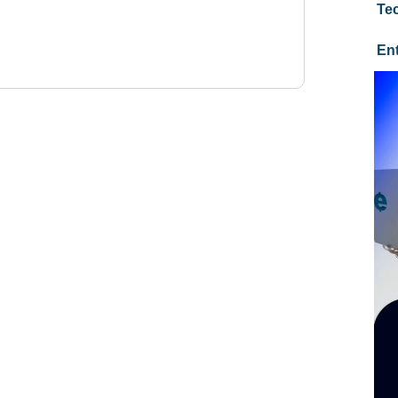
Te
En