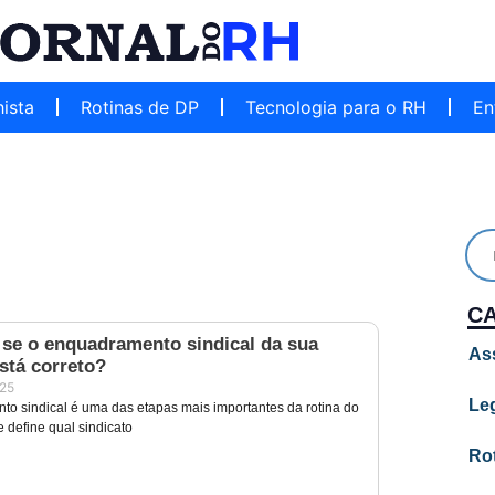
hista
Rotinas de DP
Tecnologia para o RH
En
C
 se o enquadramento sindical da sua
As
stá correto?
025
Leg
o sindical é uma das etapas mais importantes da rotina do
 define qual sindicato
Ro