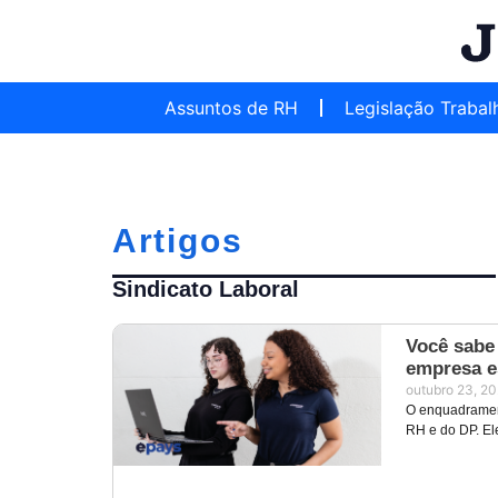
Assuntos de RH
Legislação Trabal
Artigos
Sindicato Laboral
Você sabe
empresa e
outubro 23, 2
O enquadrament
RH e do DP. Ele