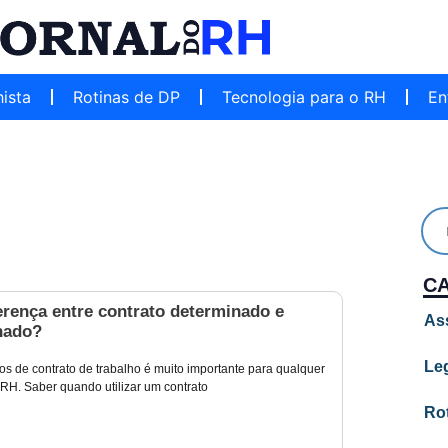
hista
Rotinas de DP
Tecnologia para o RH
En
C
erença entre contrato determinado e
As
nado?
Leg
os de contrato de trabalho é muito importante para qualquer
 RH. Saber quando utilizar um contrato
Ro