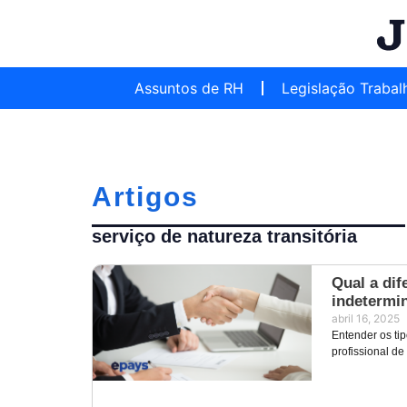
Assuntos de RH
Legislação Trabal
Artigos
serviço de natureza transitória
Qual a dif
indetermi
abril 16, 2025
Entender os tip
profissional de