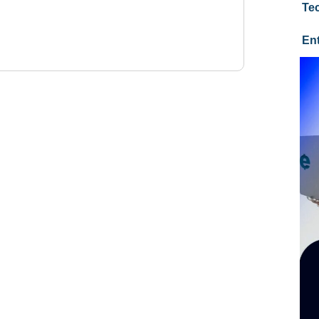
Te
En